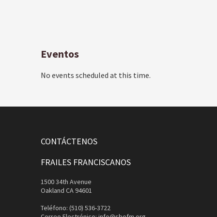
Eventos
No events scheduled at this time.
CONTÁCTENOS
FRAILES FRANCISCANOS
1500 34th Avenue
Oakland CA 94601
Teléfono: (510) 536-3722
Correo Electrónico:
info@sbofm.org