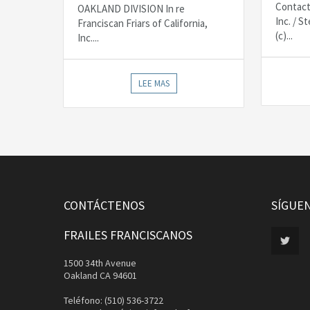
Contact
OAKLAND DIVISION In re
Inc. / 
Franciscan Friars of California,
(c)...
Inc....
LEE MAS
CONTÁCTENOS
SÍGUE
FRAILES FRANCISCANOS
1500 34th Avenue
Oakland CA 94601
Teléfono: (510) 536-3722