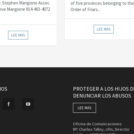
: Stephen Mangione Assoc.
of five provinces belonging to the
Steve Mangione 914-403-4072
Order of Friars...
LEE MAS
LEE MAS
NOS
PROTEGER A LOS HIJOS D
DENUNCIAR LOS ABUSOS
LEE MAS
Oficina de Comunicaciones:
RP. Charles Talley, ofm, Director