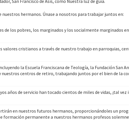
dador, San Francisco de Asís, como Nuestra luz de guía.
de nuestros hermanos. Únase a nosotros para trabajar juntos en:
ales de los pobres, los marginados y los socialmente marginados en
s valores cristianos a través de nuestro trabajo en parroquias, cen
ncluyendo la Escuela Franciscana de Teología, la Fundación San Ant
y nuestros centros de retiro, trabajando juntos por el bien de la c
 años de servicio han tocado cientos de miles de vidas, ¡tal vez i
ertirán en nuestros futuros hermanos, proporcionándoles un prog
de formación permanente a nuestros hermanos profesos solemnes