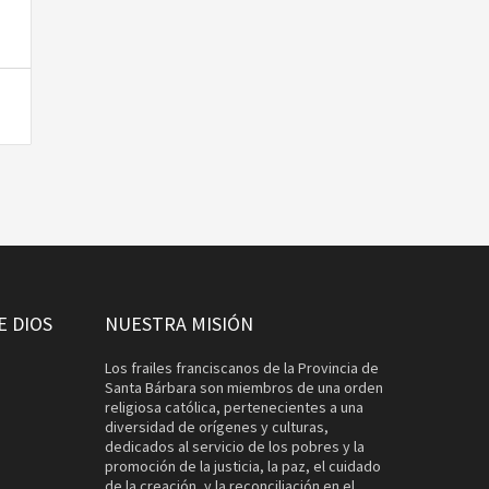
E DIOS
NUESTRA MISIÓN
Los frailes franciscanos de la Provincia de
Santa Bárbara son miembros de una orden
religiosa católica, pertenecientes a una
diversidad de orígenes y culturas,
dedicados al servicio de los pobres y la
promoción de la justicia, la paz, el cuidado
de la creación, y la reconciliación en el