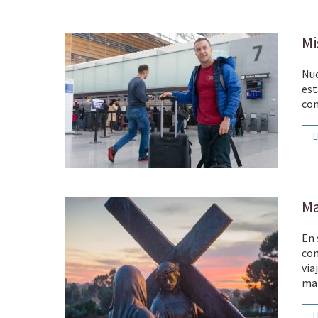
Mi
Nue
est
con
L
Ma
En 
com
via
mar
L