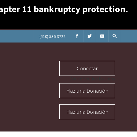
Chapter 11 bankruptcy protection.
(510) 536-3722
Conectar
Abuse Section Buttons
Haz una Donación
Haz una Donación