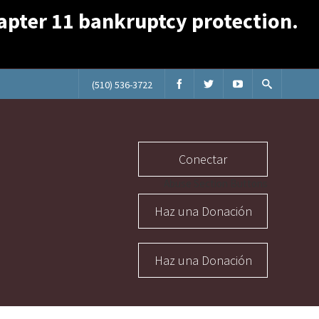
Chapter 11 bankruptcy protection.
(510) 536-3722
Conectar
Abuse Section Buttons
Haz una Donación
Haz una Donación