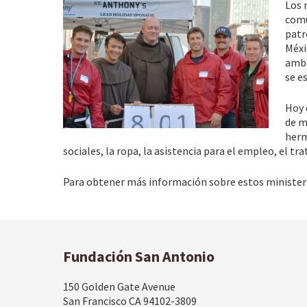
Los 
comu
patr
Méxi
ambi
se e
Hoy 
de m
herm
sociales, la ropa, la asistencia para el empleo, el t
Para obtener más información sobre estos ministeri
Fundación San Antonio
150 Golden Gate Avenue
San Francisco CA 94102-3809