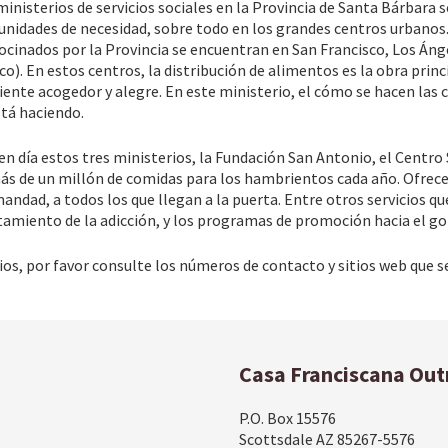
ministerios de servicios sociales en la Provincia de Santa Bárbara 
nidades de necesidad, sobre todo en los grandes centros urbanos.
ocinados por la Provincia se encuentran en San Francisco, Los Ánge
co). En estos centros, la distribución de alimentos es la obra princi
ente acogedor y alegre. En este ministerio, el cómo se hacen las
stá haciendo.
en día estos tres ministerios, la Fundación San Antonio, el Centro 
ás de un millón de comidas para los hambrientos cada año. Ofrecen
andad, a todos los que llegan a la puerta. Entre otros servicios qu
ratamiento de la adicción, y los programas de promoción hacia el gob
os, por favor consulte los números de contacto y sitios web que 
Casa Franciscana Out
P.O. Box 15576
Scottsdale AZ 85267-5576