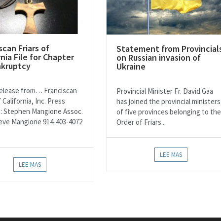
scan Friars of
Statement from Provincial
rnia File for Chapter
on Russian invasion of
nkruptcy
Ukraine
elease from… Franciscan
Provincial Minister Fr. David Gaa
f California, Inc. Press
has joined the provincial ministers
: Stephen Mangione Assoc.
of five provinces belonging to the
Steve Mangione 914-403-4072
Order of Friars...
LEE MAS
LEE MAS