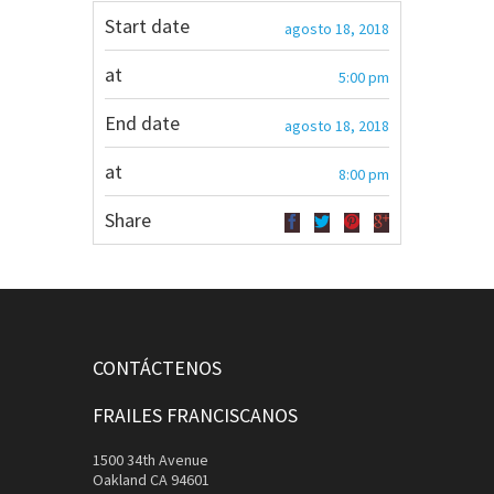
Start date
agosto 18, 2018
at
5:00 pm
End date
agosto 18, 2018
at
8:00 pm
Share
CONTÁCTENOS
FRAILES FRANCISCANOS
1500 34th Avenue
Oakland CA 94601