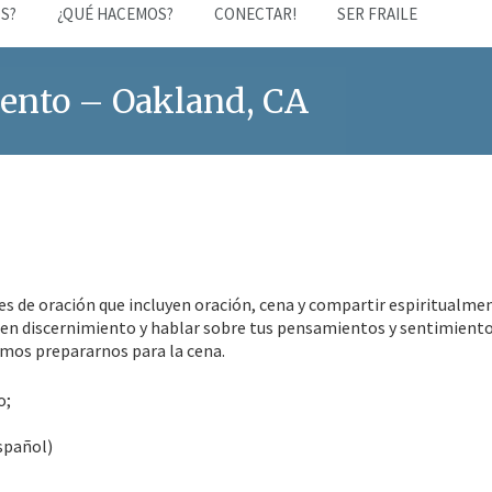
S?
¿QUÉ HACEMOS?
CONECTAR!
SER FRAILE
iento – Oakland, CA
s de oración que incluyen oración, cena y compartir espiritualme
en discernimiento y hablar sobre tus pensamientos y sentimiento
amos prepararnos para la cena.
o;
spañol)