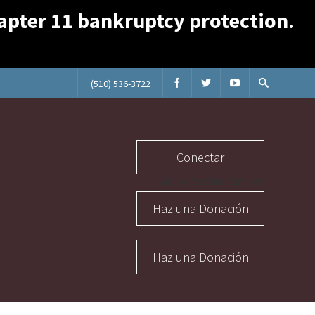
Chapter 11 bankruptcy protection.
(510) 536-3722
Conectar
Abuse Section Buttons
Haz una Donación
Haz una Donación