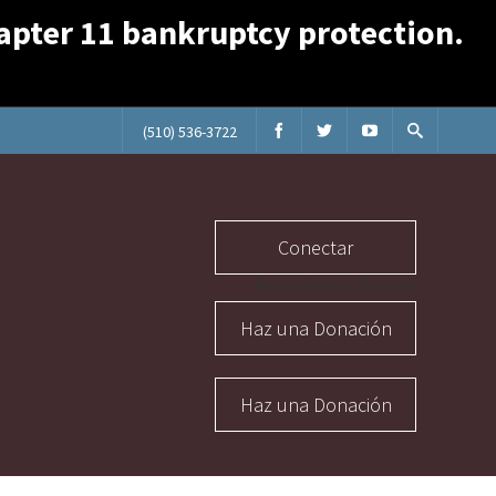
Chapter 11 bankruptcy protection.
(510) 536-3722
Conectar
Abuse Section Buttons
Haz una Donación
Haz una Donación