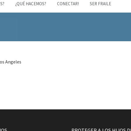
S?
¿QUÉ HACEMOS?
CONECTAR!
SER FRAILE
Los Angeles
NOS
PROTEGER A LOS HIJOS D